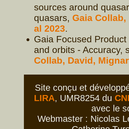
sources around quasars
quasars,
Gaia Collab,
al 2023
.
Gaia Focused Product 
and orbits - Accuracy, s
Collab, David, Mignar
Site conçu et développ
LIRA
, UMR8254 du
CN
avec le s
Webmaster : Nicolas Le