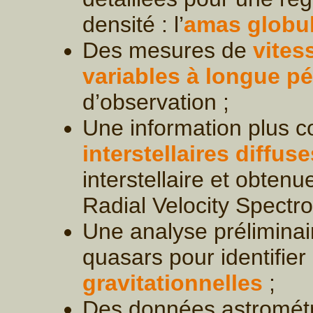
densité : l’
amas globul
Des mesures de
vites
variables à longue pé
d’observation ;
Une information plus c
interstellaires diffus
interstellaire et obtenu
Radial Velocity Spectr
Une analyse préliminai
quasars pour identifie
gravitationnelles
;
Des données astrométri