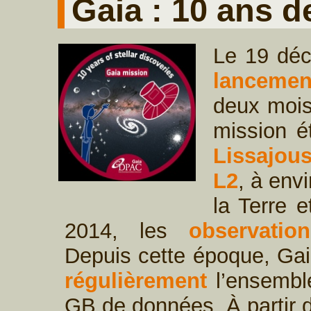
Gaia : 10 ans d
Le 19 déc
lancemen
deux mois
mission é
Lissajous
L2
, à env
la Terre e
2014, les
observation
Depuis cette époque, Ga
régulièrement
l’ensemble
GB de données. À partir