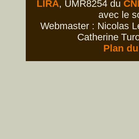
LIRA
, UMR8254 du
CN
avec le s
Webmaster : Nicolas Le
Catherine Turo
Plan du