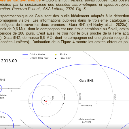
oire de Haute-Provence
– OSU Institut Pythéas, points rouges. Ces observ
prédites par la combinaison des données astrométriques et spectroscopiq
tion, Panuzzo P. et al., A&A Letters, 2024, Fig. 3.
 spectroscopique de Gaia sont des outils idéalement adaptés à la détecti
ompagnon visible. Les informations publiées dans le troisième catalogue 
ollègues de trouver les deux premiers : Gaia BH1 (El Badry et al., 2023a) 
noir de 9,6 M⊙, dont le compagnon est une étoile semblable au Soleil, orbitant
période de 186 jours. C’est aussi le trou noir le plus proche de la Terre a
). Gaia BH2, de masse 8,9 M⊙, dont le compagnon est une géante rouge d’e
années-lumières). L’animation de la Figure 4 montre les orbites obtenues pour