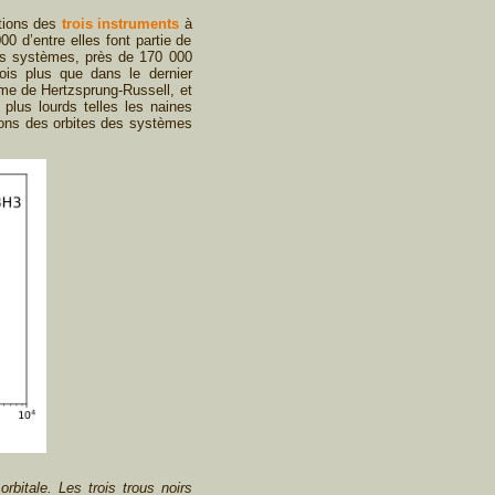
ations des
trois instruments
à
0 d’entre elles font partie de
ces systèmes, près de 170 000
ois plus que dans le dernier
mme de Hertzsprung-Russell, et
 plus lourds telles les naines
tions des orbites des systèmes
bitale. Les trois trous noirs