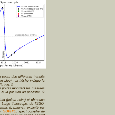
cours des différents transits
n bleu) ; la flèche indique la
, Fig. 2.
s points montrent les mesures
 et la position du périastre. ©
ia (points noirs) et obtenues
y Large Telescope, de l’ESO,
lma, (Espagne), exploité par
 et
SOPHIE
, spectrographe de