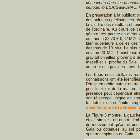
découverts dans les données 
période. © ESA/Gaia/DPAC, 
En préparation à la publicati
des solutions préliminaires ob
la validité des résultats obte
de l’ordinaire. Au cours de 
géante très pauvre en métaux
estimée à 32,70 ± 0,82 M⊙. Ce
bien supérieure à celles des 
dessous de 10 M⊙. Le plus m
environ 20 M⊙. L’existence d
gravitationnelles provenant d
massif et si proche du Soleil 
au cœur des galaxies : ces d
Les trous noirs stellaires ré
connaissons ont été identifié
l’étoile en orbite autour du t
pour lui voler de la matière,
présence peut cependant être
son télescope unique en son
trajectoire d’une étoile sim
observations de la vitesse r
La Figure 3 montre, à gauche
étoile simple ; au centre, l’o
du mouvement qu’aurait une é
Gaia ou obtenues au sol po
spectroscopiques de Gaia.