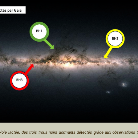
oie lactée, des trois trous noirs
dormants
détectés grâce aux observations