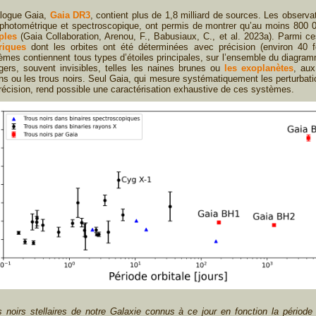
alogue Gaia,
Gaia DR3
, contient plus de 1,8 milliard de sources. Les observ
photométrique et spectroscopique, ont permis de montrer qu’au moins 800 00
ples
(Gaia Collaboration, Arenou, F., Babusiaux, C., et al. 2023a). Parmi 
riques
dont les orbites ont été déterminées avec précision (environ 40 f
èmes contiennent tous types d’étoiles principales, sur l’ensemble du diagra
ers, souvent invisibles, telles les naines brunes ou
les exoplanètes
, aux
ons ou les trous noirs. Seul Gaia, qui mesure systématiquement les perturba
écision, rend possible une caractérisation exhaustive de ces systèmes.
oirs stellaires de notre Galaxie connus à ce jour en fonction la période or