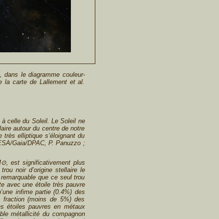
, dans le diagramme couleur-
 la carte de Lallement et al.
 celle du Soleil. Le Soleil ne
laire autour du centre de notre
 très elliptique s’éloignant du
© ESA/Gaia/DPAC, P. Panuzzo ;
⊙, est significativement plus
ou noir d’origine stellaire le
t remarquable que ce seul trou
e avec une étoile très pauvre
u’une infime partie (0.4%) des
te fraction (moins de 5%) des
des étoiles pauvres en
métaux
aible métallicité du compagnon