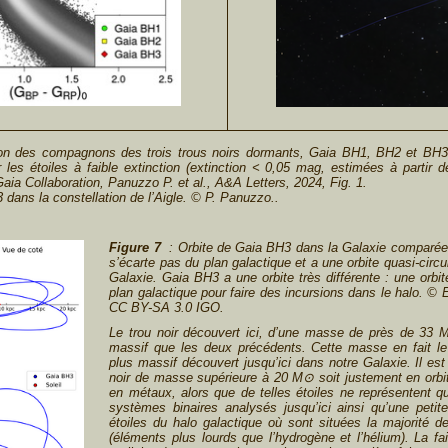
on des compagnons des trois trous noirs dormants, Gaia BH1, BH2 et BH3
es étoiles à faible extinction (extinction < 0,05 mag, estimées à partir de
a Collaboration, Panuzzo P. et al., A&A Letters, 2024, Fig. 1.
dans la constellation de l’Aigle. © P. Panuzzo.
.
Figure 7
: Orbite de Gaia BH3 dans la Galaxie comparée à
s’écarte pas du plan galactique et a une orbite quasi-circu
Galaxie. Gaia BH3 a une orbite très différente : une orbite
plan galactique pour faire des incursions dans le halo. 
CC BY-SA 3.0 IGO.
Le trou noir découvert ici, d’une masse de près de 33 M
massif que les deux précédents. Cette masse en fait le tr
plus massif découvert jusqu’ici dans notre Galaxie. Il es
noir de masse supérieure à 20 M⊙ soit justement en orbit
en métaux, alors que de telles étoiles ne représentent q
systèmes binaires analysés jusqu’ici ainsi qu’une peti
étoiles du halo galactique où sont situées la majorité 
(éléments plus lourds que l’hydrogène et l’hélium). La f