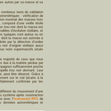
les autres par sa masse et sa
e nombreux tests de validation
strométriques : vérification de
lution montrait des masses hors
 composé d’une vieille étoile
n trou noir dont la masse est
èles d’évolution stellaire, et
ses typiques sont autour ou en
 dont la masse est estimée à
érée par la détection d’ondes
noir d’origine stellaire aussi
trous noirs supermassifs situés
ande majorité de ceux que nous
st due à la matière perdue par
e compagnon suffisamment proche
appelle
trou noir dormant
. Leur
i, peut être observé. Grâce à
ent sur le ciel (écarts à la
arfaitement confirmée par les
 différent du mouvement d’une
é du système après soustraction
es avec l’
instrument RVS
de
s données astrométriques et