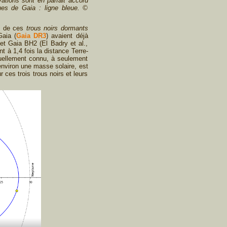
ations sont en parfait accord
ues de Gaia : ligne bleue. ©
on de ces
trous noirs dormants
Gaia (
Gaia DR3
) avaient déjà
et Gaia BH2 (El Badry et al.,
 à 1,4 fois la distance Terre-
ctuellement connu, à seulement
nviron une masse solaire, est
 ces trois trous noirs et leurs