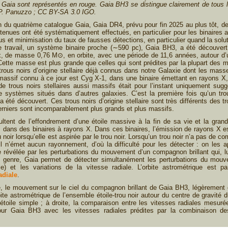
Gaia sont représentés en rouge. Gaia BH3 se distingue clairement de tous 
P. Panuzzo ; CC BY-SA 3.0 IGO.
on du quatrième catalogue Gaia, Gaia DR4, prévu pour fin 2025 au plus tôt, d
tenues ont été systématiquement effectués, en particulier pour les binaires a
nus et minimisation du taux de fausses détections, en particulier quand la so
ce travail, un système binaire proche (∼590 pc), Gaia BH3, a été découvert,
, de masse 0,76 M⊙, en orbite, avec une période de 11,6 années, autour d’u
tte masse est plus grande que celles qui sont prédites par la plupart des mod
trous noirs d’origine stellaire déjà connus dans notre Galaxie dont les mas
assif connu à ce jour est Cyg X-1, dans une binaire émettant en rayons X,
e trous noirs stellaires aussi massifs était pour l’instant uniquement sugg
e systèmes situés dans d’autres galaxies. C’est la première fois qu’un trou 
a été découvert. Ces trous noirs d’origine stellaire sont très différents des 
erniers sont incomparablement plus grands et plus massifs.
sultent de l’effondrement d’une étoile massive à la fin de sa vie et la gr
s dans des binaires à rayons X. Dans ces binaires, l’émission de rayons X e
rou noir lorsqu’elle est aspirée par le trou noir. Lorsqu’un trou noir n’a pas d
 il n’émet aucun rayonnement, d’où la difficulté pour les détecter : on les 
 révélée par les perturbations du mouvement d’un compagnon brillant qui, lu
 genre, Gaia permet de détecter simultanément les perturbations du mouvem
ple) et les variations de la vitesse radiale. L’orbite astrométrique est p
adiale
.
, le mouvement sur le ciel du compagnon brillant de Gaia BH3, légèrement
rbite astrométrique de l’ensemble étoile-trou noir autour du centre de gravit
toile simple ; à droite, la comparaison entre les vitesses radiales mesuré
ur Gaia BH3 avec les vitesses radiales prédites par la combinaison de