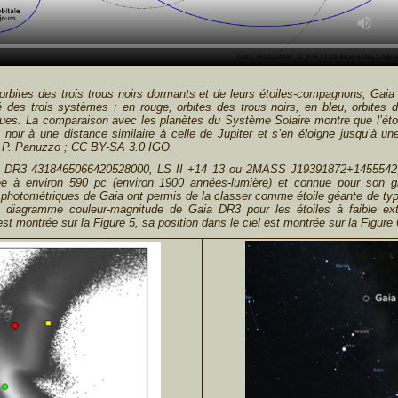
rbites des trois trous noirs dormants et de leurs étoiles-compagnons, Ga
é des trois systèmes : en rouge, orbites des trous noirs, en bleu, orbites
ues. La comparaison avec les planètes du Système Solaire montre que l’éto
noir à une distance similaire à celle de Jupiter et s’en éloigne jusqu’à un
P. Panuzzo ; CC BY-SA 3.0 IGO.
 DR3 4318465066420528000, LS II +14 13 ou 2MASS J19391872+1455542, es
ituée à environ 590 pc (environ 1900 années-lumière) et connue pour son
photométriques de Gaia ont permis de la classer comme étoile géante de type
 diagramme couleur-magnitude de Gaia DR3 pour les étoiles à faible exti
 montrée sur la Figure 5, sa position dans le ciel est montrée sur la Figure 