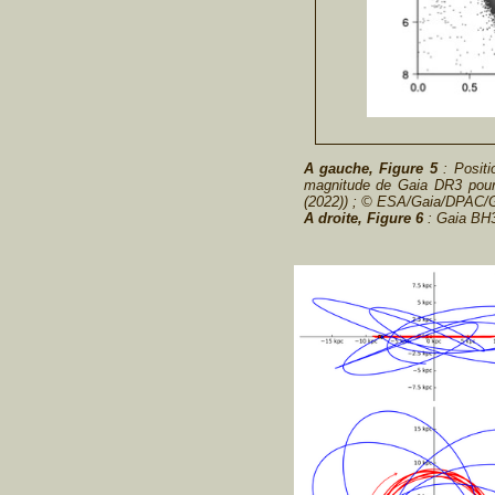
A gauche, Figure 5
: Positi
magnitude de Gaia DR3 pour l
(2022)) ; © ESA/Gaia/DPAC/Gai
A droite, Figure 6
: Gaia BH3 