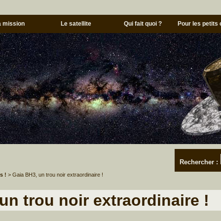
a mission
Le satellite
Qui fait quoi ?
Pour les petits
Rechercher :
s !
> Gaia BH3, un trou noir extraordinaire !
un trou noir extraordinaire !