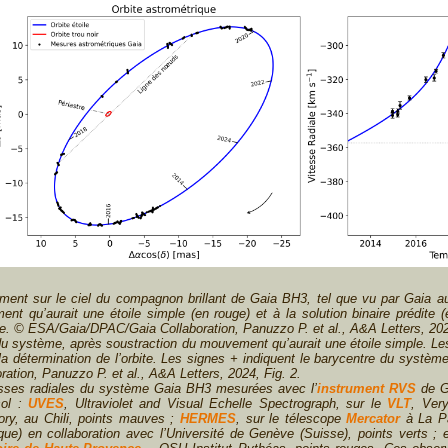
nt sur le ciel du compagnon brillant de Gaia BH3, tel que vu par Gaia au 
t qu’aurait une étoile simple (en rouge) et à la solution binaire prédite (e
e. © ESA/Gaia/DPAC/Gaia Collaboration, Panuzzo P. et al., A&A Letters, 2024
du système, après soustraction du mouvement qu’aurait une étoile simple. Le
e la détermination de l’orbite. Les signes + indiquent le barycentre du système
tion, Panuzzo P. et al., A&A Letters, 2024, Fig. 2.
sses radiales du système Gaia BH3 mesurées avec l’
instrument RVS
de Ga
sol :
UVES
, Ultraviolet and Visual Echelle Spectrograph, sur le
VLT
, Ver
ry, au Chili, points mauves ;
HERMES
, sur le télescope
Mercator
à La Pa
que) en collaboration avec l’Université de Genève (Suisse), points verts ;