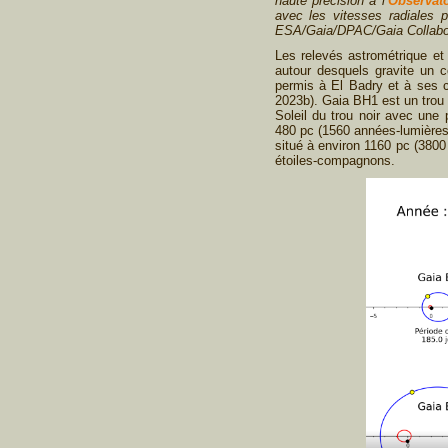
haute précision à l’
Observat
avec les vitesses radiales 
ESA/Gaia/DPAC/Gaia Collabora
Les relevés astrométrique et
autour desquels gravite un c
permis à El Badry et à ses c
2023b). Gaia BH1 est un trou 
Soleil du trou noir avec une 
480 pc (1560 années-lumières
situé à environ 1160 pc (3800 
étoiles-compagnons.