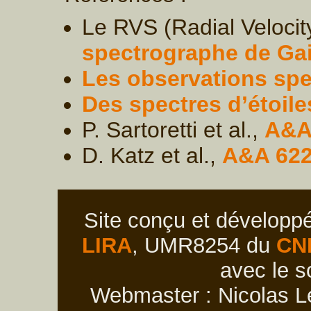
Le RVS (Radial Velocit
spectrographe de Ga
Les observations sp
Des spectres d’étoile
P. Sartoretti et al.,
A&A 
D. Katz et al.,
A&A 622
Site conçu et développ
LIRA
, UMR8254 du
CN
avec le s
Webmaster : Nicolas Le