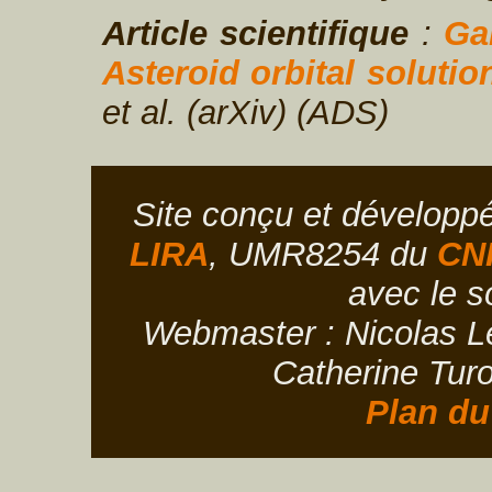
Article scientifique
:
Ga
Asteroid orbital solutio
et al. (arXiv) (ADS)
Site conçu et développ
LIRA
, UMR8254 du
CN
avec le s
Webmaster : Nicolas Le
Catherine Turo
Plan du