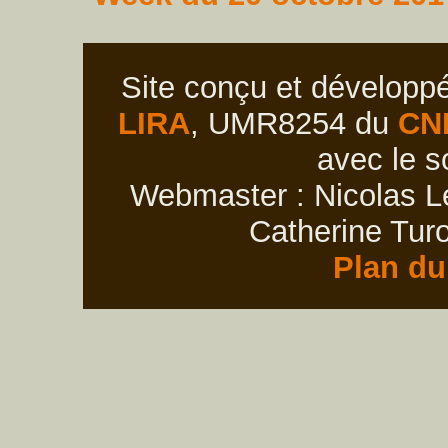
Site conçu et développ
LIRA
, UMR8254 du
CN
avec le s
Webmaster : Nicolas Le
Catherine Turo
Plan du