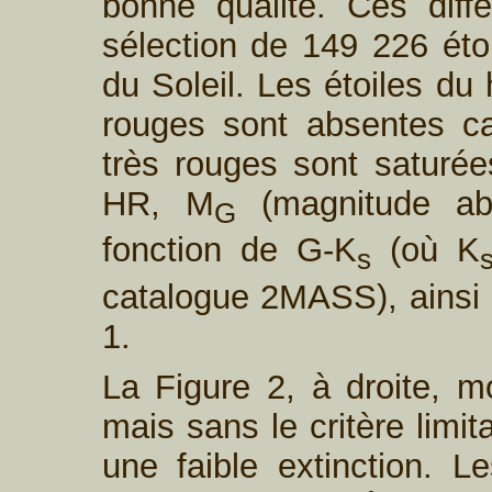
bonne qualité. Ces diffé
sélection de 149 226 éto
du Soleil. Les étoiles du
rouges sont absentes car
très rouges sont satur
HR, M
(magnitude a
G
fonction de G-K
(où K
s
catalogue 2MASS), ainsi 
1.
La Figure 2, à droite,
mais sans le critère limit
une faible extinction. L