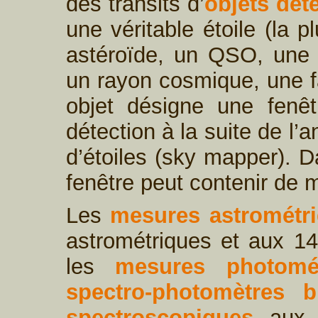
des transits d’
objets dét
une véritable étoile (la 
astéroïde, un QSO, une g
un rayon cosmique, une fa
objet désigne une fenê
détection à la suite de l
d’étoiles (sky mapper). D
fenêtre peut contenir de m
Les
mesures astrométr
astrométriques et aux 14
les
mesures photomét
spectro-photomètres 
spectroscopiques
aux 