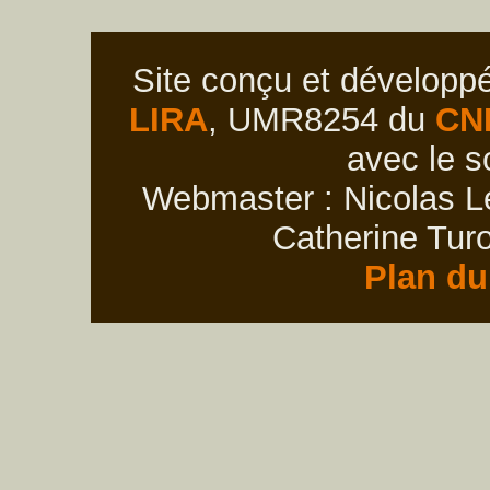
Site conçu et développ
LIRA
, UMR8254 du
CN
avec le s
Webmaster : Nicolas Le
Catherine Turo
Plan du