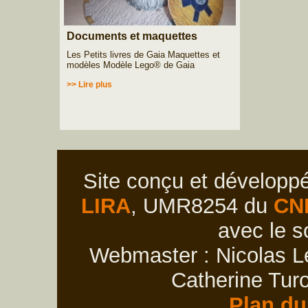
Documents et maquettes
Les Petits livres de Gaia Maquettes et
modèles Modèle Lego® de Gaia
>> Lire plus
Site conçu et développ
LIRA
, UMR8254 du
CN
avec le s
Webmaster : Nicolas Le
Catherine Turo
Plan du