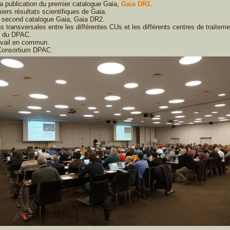
la publication du premier catalogue Gaia,
Gaia DR1
.
miers résultats scientifiques de Gaia.
du second catalogue Gaia, Gaia DR2.
ons transversales entre les différentes CUs et les différents centres de trait
 du DPAC.
avail en commun.
u Consortium DPAC.