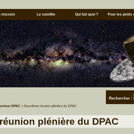
a mission
Le satellite
Qui fait quoi ?
Pour les petits
Rechercher :
sortium DPAC
> Deuxième réunion plénière du DPAC
réunion plénière du DPAC